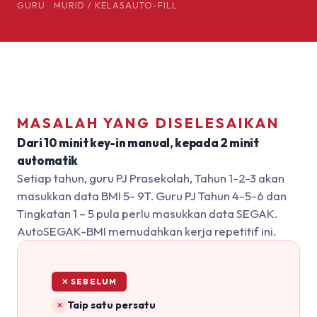
GURU
MURID / KELAS
AUTO-FILL
MASALAH YANG DISELESAIKAN
Dari 10 minit key-in manual, kepada 2 minit
automatik
Setiap tahun, guru PJ Prasekolah, Tahun 1-2-3 akan
masukkan data BMI 5- 9T. Guru PJ Tahun 4-5-6 dan
Tingkatan 1 – 5 pula perlu masukkan data SEGAK.
AutoSEGAK-BMI memudahkan kerja repetitif ini.
✕ SEBELUM
Taip satu persatu
✕