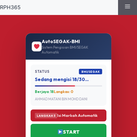
RPH
365
AutoSEGAK-BMI
Sistem Pengisian BMI/SEGAK
Automatik
STATUS
BMI/SEGAK
Sedang mengisi 18/30…
Berjaya: 18
Langkau: 0
AHMAD MATANI BIN MOHD DANI
Isi Markah Automatik
LANGKAH 3
START