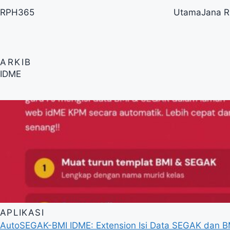
RPH
365
Utama
Jana 
ARKIB
IDME
APLIKASI
AutoSEGAK-BMI IDME: Extension Isi Data SEGAK dan BM