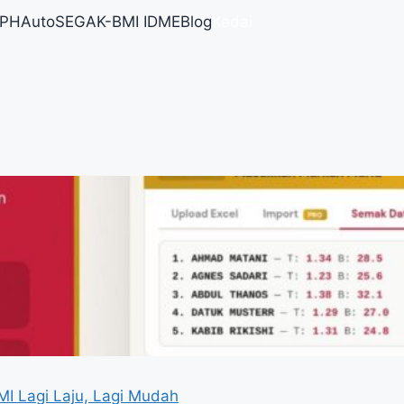
RPH
AutoSEGAK-BMI IDME
Blog
Kedai
I Lagi Laju, Lagi Mudah